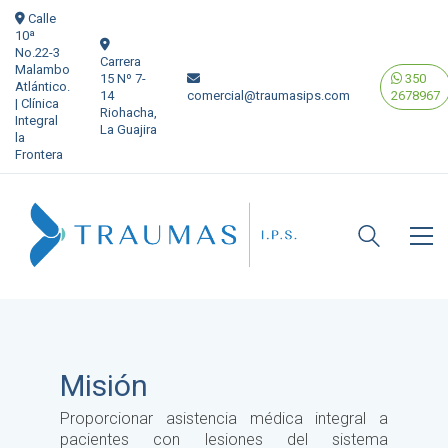
Calle
10ª
No.22-3
Carrera
Malambo
15 Nº 7-
350
Atlántico.
14
comercial@traumasips.com
2678967
| Clínica
Riohacha,
Integral
La Guajira
la
Frontera
Misión
Proporcionar asistencia médica integral a
pacientes con lesiones del sistema