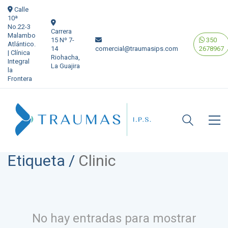
Calle
10ª
No.22-3
Carrera
Malambo
15 Nº 7-
350
Atlántico.
14
comercial@traumasips.com
2678967
| Clínica
Riohacha,
Integral
La Guajira
la
Frontera
Etiqueta /
Clinic
No hay entradas para mostrar